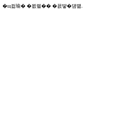
�щ컮瑜� �묎렐�� �꾨떃�덈떎.