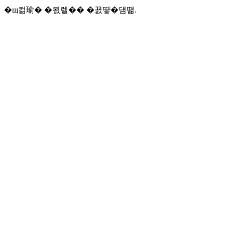
�щ컮瑜� �묎렐�� �꾨떃�덈떎.