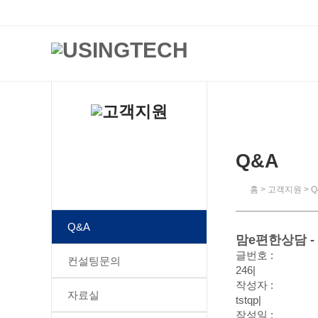
Q&A
홈
>
고객지원
>
Q
Q&A
맘e편한상담 -
글번호 :
컨설팅문의
246
|
작성자 :
자료실
tstqp
|
작성일 :