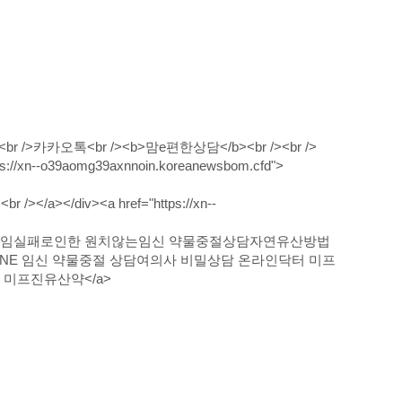
.cfd"><br />카카오톡<br /><b>맘e편한상담</b><br /><br />
https://xn--o39aomg39axnnoin.koreanewsbom.cfd">
a></div><a href="https://xn--
리원 피임실패로인한 원치않는임신 약물중절상담자연유산방법
GYNE 임신 약물중절 상담여의사 비밀상담 온라인닥터 미프
 미프진유산약</a>