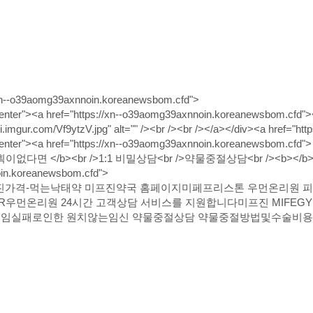
/xn--o39aomg39axnnoin.koreanewsbom.cfd">
"center"><a href="https://xn--o39aomg39axnnoin.koreanewsbom
/i.imgur.com/Vf9ytzV.jpg" alt="" /><br /><br /></a></div><a href="
center"><a href="https://xn--o39aomg39axnnoin.koreanewsbom.cfd">
다면 </b><br />1:1 비밀상담<br />약물중절상담<br /><b></b><br /></
in.koreanewsbom.cfd">
 />미프진가격-먹는낙태약 미프진약국 홈페이지미페프리스톤 우먼온
CTER우먼온리원 24시간 고객상담 서비스를 지원합니다미프진 MIFE
docter피임실패로인한 원치않는임신 약물중절상담 약물중절방법및수술비용